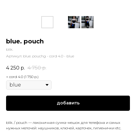
blue. pouch
blik.
Артикул:
blue. pouchg - cord 4.0 - blue
4 250
р.
4 750
р.
+ cord 4.0 (1 750 р.)
добавить
blik. / pouch — лаконичная сумка-мешок для телефона и самых
нужных мелочей: наушников, ключей, карточек, гигиенички etc.